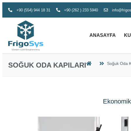
+90 (554) 944 18 31
+90 (262 ) 233 5940
info@frigo
ANASAYFA
KU
SOĞUK ODA KAPILARI
Soğuk Oda K
Ekonomik 