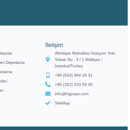
İletişim
Depolar​
Altıntepe Mahallesi İstasyon Yolu
Sokak No : 3 / 1 Maltepe /
nleri Depolama
İstanbul/Turkey
epolama
+90 (554) 944 18 31
ları
+90 (262) 233 59 40
rı
info@frigosys.com
SiteMap