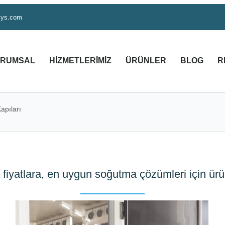
sys.com
RUMSAL
HIZMETLERIMIZ
ÜRÜNLER
BLOG
R
apıları
fiyatlara, en uygun soğutma çözümleri için ür