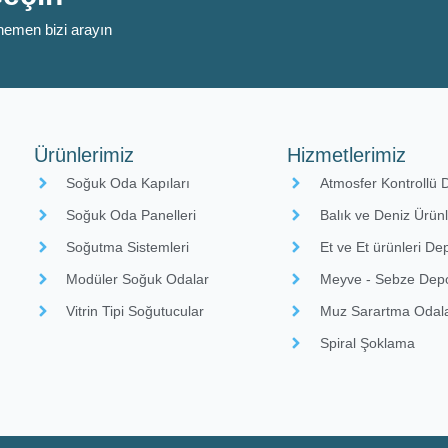
n hemen bizi arayın
Ürünlerimiz
Hizmetlerimiz
Soğuk Oda Kapıları
Atmosfer Kontrollü 
Soğuk Oda Panelleri
Balık ve Deniz Ürü
Soğutma Sistemleri
Et ve Et ürünleri D
Modüler Soğuk Odalar
Meyve - Sebze Depo
Vitrin Tipi Soğutucular
Muz Sarartma Odala
Spiral Şoklama