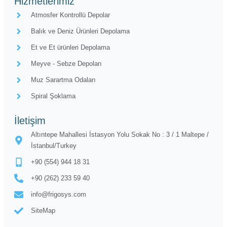
Hizmetlerimiz
Atmosfer Kontrollü Depolar​
Balık ve Deniz Ürünleri Depolama
Et ve Et ürünleri Depolama
Meyve - Sebze Depoları
Muz Sarartma Odaları
Spiral Şoklama
İletişim
Altıntepe Mahallesi İstasyon Yolu Sokak No : 3 / 1 Maltepe /
İstanbul/Turkey
+90 (554) 944 18 31
+90 (262) 233 59 40
info@frigosys.com
SiteMap