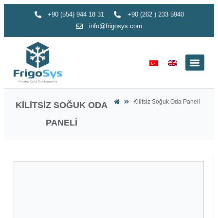
+90 (554) 944 18 31
+90 (262 ) 233 5940
info@frigosys.com
Kilitsiz Soğuk Oda Paneli
KILITSIZ SOĞUK ODA
PANELI