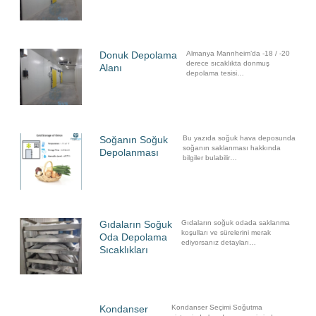
Donuk Depolama
Almanya Mannheim’da -18 / -20
derece sıcaklıkta donmuş
Alanı
depolama tesisi…
Soğanın Soğuk
Bu yazıda soğuk hava deposunda
soğanın saklanması hakkında
Depolanması
bilgiler bulabilir…
Gıdaların Soğuk
Gıdaların soğuk odada saklanma
koşulları ve sürelerini merak
Oda Depolama
ediyorsanız detayları…
Sıcaklıkları
Kondanser
Kondanser Seçimi Soğutma