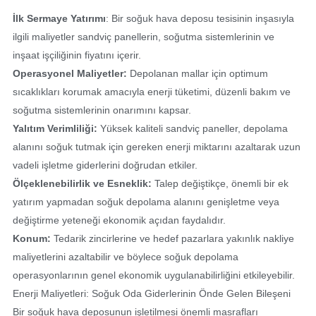
İlk Sermaye Yatırımı
: Bir soğuk hava deposu tesisinin inşasıyla
ilgili maliyetler sandviç panellerin, soğutma sistemlerinin ve
inşaat işçiliğinin fiyatını içerir.
Operasyonel Maliyetler:
Depolanan mallar için optimum
sıcaklıkları korumak amacıyla enerji tüketimi, düzenli bakım ve
soğutma sistemlerinin onarımını kapsar.
Yalıtım Verimliliği:
Yüksek kaliteli sandviç paneller, depolama
alanını soğuk tutmak için gereken enerji miktarını azaltarak uzun
vadeli işletme giderlerini doğrudan etkiler.
Ölçeklenebilirlik ve Esneklik:
Talep değiştikçe, önemli bir ek
yatırım yapmadan soğuk depolama alanını genişletme veya
değiştirme yeteneği ekonomik açıdan faydalıdır.
Konum:
Tedarik zincirlerine ve hedef pazarlara yakınlık nakliye
maliyetlerini azaltabilir ve böylece soğuk depolama
operasyonlarının genel ekonomik uygulanabilirliğini etkileyebilir.
Enerji Maliyetleri: Soğuk Oda Giderlerinin Önde Gelen Bileşeni
Bir soğuk hava deposunun işletilmesi önemli masrafları