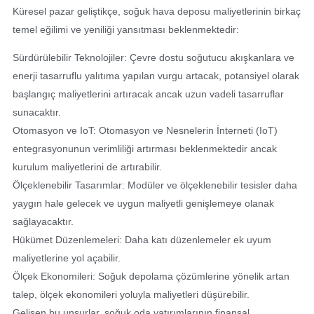
Küresel pazar geliştikçe, soğuk hava deposu maliyetlerinin birkaç
temel eğilimi ve yeniliği yansıtması beklenmektedir:
Sürdürülebilir Teknolojiler: Çevre dostu soğutucu akışkanlara ve
enerji tasarruflu yalıtıma yapılan vurgu artacak, potansiyel olarak
başlangıç maliyetlerini artıracak ancak uzun vadeli tasarruflar
sunacaktır.
Otomasyon ve IoT: Otomasyon ve Nesnelerin İnterneti (IoT)
entegrasyonunun verimliliği artırması beklenmektedir ancak
kurulum maliyetlerini de artırabilir.
Ölçeklenebilir Tasarımlar: Modüler ve ölçeklenebilir tesisler daha
yaygın hale gelecek ve uygun maliyetli genişlemeye olanak
sağlayacaktır.
Hükümet Düzenlemeleri: Daha katı düzenlemeler ek uyum
maliyetlerine yol açabilir.
Ölçek Ekonomileri: Soğuk depolama çözümlerine yönelik artan
talep, ölçek ekonomileri yoluyla maliyetleri düşürebilir.
Gelişen bu unsurlar, soğuk oda yatırımlarının finansal