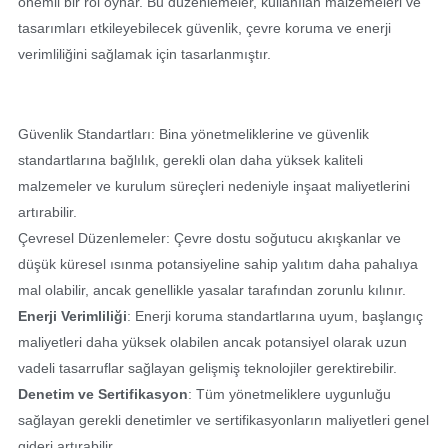
önemli bir rol oynar. Bu düzenlemeler, kullanılan malzemeleri ve
tasarımları etkileyebilecek güvenlik, çevre koruma ve enerji
verimliliğini sağlamak için tasarlanmıştır.
Güvenlik Standartları: Bina yönetmeliklerine ve güvenlik
standartlarına bağlılık, gerekli olan daha yüksek kaliteli
malzemeler ve kurulum süreçleri nedeniyle inşaat maliyetlerini
artırabilir.
Çevresel Düzenlemeler: Çevre dostu soğutucu akışkanlar ve
düşük küresel ısınma potansiyeline sahip yalıtım daha pahalıya
mal olabilir, ancak genellikle yasalar tarafından zorunlu kılınır.
Enerji Verimliliği
: Enerji koruma standartlarına uyum, başlangıç
maliyetleri daha yüksek olabilen ancak potansiyel olarak uzun
vadeli tasarruflar sağlayan gelişmiş teknolojiler gerektirebilir.
Denetim ve Sertifikasyon
: Tüm yönetmeliklere uygunluğu
sağlayan gerekli denetimler ve sertifikasyonların maliyetleri genel
gideri artırabilir.