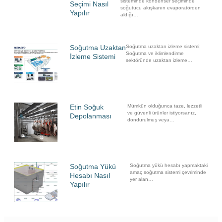
sisteminde kondenser seçiminde
Seçimi Nasıl
soğutucu akışkanın evaporatörden
Yapılır
aldığı…
Soğutma Uzaktan
Soğutma uzaktan izleme sistemi;
Soğutma ve iklimlendirme
İzleme Sistemi
sektöründe uzaktan izleme…
Etin Soğuk
Mümkün olduğunca taze, lezzetli
ve güvenli ürünler istiyorsanız,
Depolanması
dondurulmuş veya…
Soğutma Yükü
Soğutma yükü hesabı yapmaktaki
amaç soğutma sistemi çevriminde
Hesabı Nasıl
yer alan…
Yapılır