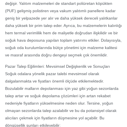
değişir. Yalıtım malzemeleri de standart poliüretan köpükten
(PUF) gelişmiş polistiren veya vakum yalıtımlı panellere kadar
geniş bir yelpazede yer alır ve daha yüksek dereceli yalıtkanlar
daha yüksek bir prim talep eder. Ayrıca, bu malzemelerin kalınlığı
hem termal verimlilik hem de maliyetle doğrudan ilişkilidir ve bir
soğuk hava deposuna yapılan toplam yatırımı etkiler. Dolayısıyla,
soğuk oda kurulumlarında bütçe yönetimi için malzeme kalitesi
ve masraf arasında doğru dengeyi seçmek çok önemlidir.
Pazar Talep Eğilimleri: Mevsimsel Değişkenlik ve Sonuçları
Soğuk odalara yönelik pazar talebi mevsimsel olarak
dalgalanmakta ve fiyatları önemli ölçüde etkilemektedir.
Bozulabilir malların depolanması için yaz gibi yoğun sezonlarda
talep artar ve soğuk depolama çözümleri için artan rekabet
nedeniyle fiyatların yükselmesine neden olur. Tersine, yoğun
olmayan sezonlarda talep azalabilir ve bu da potansiyel olarak
alıcıları çekmek için fiyatların düşmesine yol açabilir. Bu
döngüsellik şunları etkileyebilir: