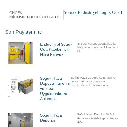
Sonraki
Endüstriyel Soğuk Oda Kapı
ÖNCEKI
Soğuk Hava Deposu Türlerini ve İdeal Uygulamalarını Anlamak
Son Paylaşımlar
Endüstriyel Soğuk
Endüstriyel soğuk oda kapıları
için pazarda mısınız? İster yeni
Oda Kapıları için
bir…
Nihai Kılavuz
Soğuk Hava
Soğuk Hava Deposu Çözümlerine
Giriş Günümüz dünyasında
Deposu Türlerini
bozulabilir malların korunması…
ve İdeal
Uygulamalarını
Anlamak
Soğuk Hava
Soğuk Hava Depoları Soğuk
depolama tesisleri, gıda, ilaç ve
Depoları
diğer…