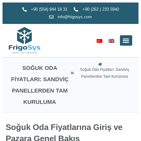
+90 (554) 944 18 31
+90 (262 ) 233 5940
info@frigosys.com
SOĞUK ODA
Soğuk Oda Fiyatları: Sandviç
Panellerden Tam Kuruluma
FIYATLARI: SANDVIÇ
PANELLERDEN TAM
KURULUMA
Soğuk Oda Fiyatlarına Giriş ve
Pazara Genel Bakış